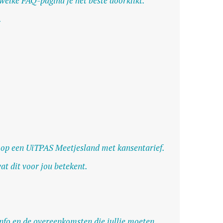
 welke FAQ-pagina je het beste doorklikt.
.
bt op een UiTPAS Meetjesland met kansentarief.
at dit voor jou betekent.
 info en de overeenkomsten die jullie moeten