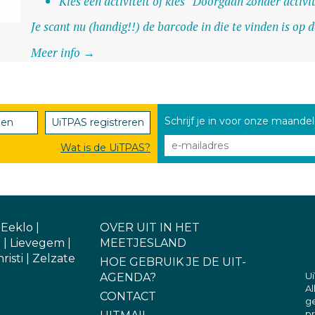
Kies een activiteit of kies “Doorgaan zonder activit
Je scant nu (handig!!) de barcode in die te vinden is op
Meer info →
Schrijf je in voor onze maandel
den
UiTPAS registreren
Wat is de UiTPAS?
|
Eeklo
|
OVER UIT IN HET
e
|
Lievegem
|
MEETJESLAND
risti
|
Zelzate
HOE GEBRUIK JE DE UIT-
Ui
AGENDA?
A
CONTACT
g
pr