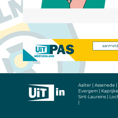
aanmel
Aalter
|
Assenede
Evergem
|
Kaprijk
Sint-Laureins
|
Loch
|