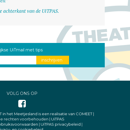
eit”
 de achterkant van de UiTPAS.
ijkse UiTmail met tips
VOLG ONS OP
T in het Meetjesland is een realisatie van COMEET
|
lle rechten voorbehouden |
UiTPAS
ebruiksvoorwaarden
|
UiTPAS privacybeleid
|
ivacy- en cookiebeleid