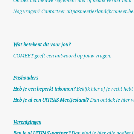
Ontdek het
nieuwe reglement hier
of bekijk verder naar
Nog vragen? Contacteer
uitpasmeetjesland@comeet.be
Wat betekent dit voor jou?
COMEET geeft een antwoord op jouw vragen.
Pashouders
Heb je een beperkt inkomen?
Bekijk hier of je recht he
Heb je al een UiTPAS Meetjesland?
Dan ontdek je hier w
Verenigingen
Ben je al UiTPAS-partner?
Dan vind je hier alle nodige