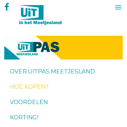
Overslaan
Togg
en
navi
naar
de
inhoud
gaan
OVER UITPAS MEETJESLAND
HOE KOPEN?
VOORDELEN
KORTING!