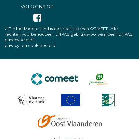
VOLG ONS OP
UiT in het Meetjesland is een realisatie van COMEET
| Alle
rechten voorbehouden |
UiTPAS gebruiksvoorwaarden
|
UiTPAS
privacybeleid
|
privacy- en cookiebeleid