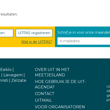
resultaten.
Schrijf je in voor onze maandel
den
UiTPAS registreren
Wat is de UiTPAS?
|
Eeklo
|
OVER UIT IN HET
e
|
Lievegem
|
MEETJESLAND
risti
|
Zelzate
HOE GEBRUIK JE DE UIT-
Ui
AGENDA?
A
CONTACT
g
pr
UITMAIL
VOOR ORGANISATOREN