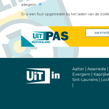
×
adegem
Verwijder
filter
Er is een fout opgetreden bij het laden van de zoek
aanmel
Aalter
|
Assenede
Evergem
|
Kaprijk
Sint-Laureins
|
Loch
|