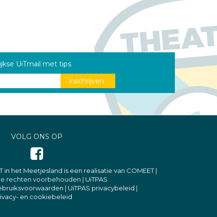
ijkse UiTmail met tips
VOLG ONS OP
T in het Meetjesland is een realisatie van COMEET
|
lle rechten voorbehouden |
UiTPAS
ebruiksvoorwaarden
|
UiTPAS privacybeleid
|
ivacy- en cookiebeleid